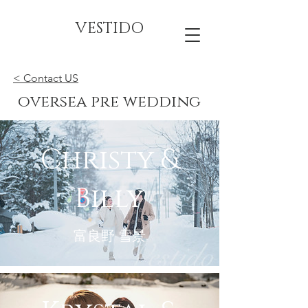
VESTIDO
< Contact US
oversea pre wedding
Christy &
Billy
富良野 雪景